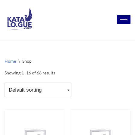
Skip
to
content
Home
\
Shop
Showing 1–16 of 66 results