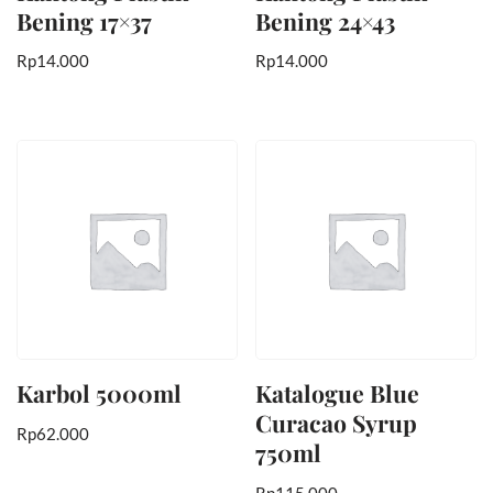
Bening 17×37
Bening 24×43
Rp
14.000
Rp
14.000
Karbol 5000ml
Katalogue Blue
Curacao Syrup
Rp
62.000
750ml
Rp
115.000