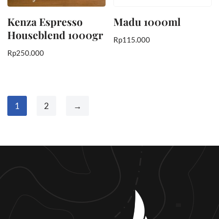
Kenza Espresso
Madu 1000ml
Houseblend 1000gr
Rp
115.000
Rp
250.000
1
2
→