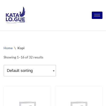
Skip
to
content
Home
\
Kopi
Showing 1–16 of 32 results